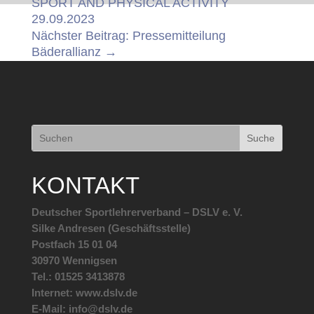
SPORT AND PHYSICAL ACTIVITY
29.09.2023
Nächster Beitrag: Pressemitteilung
Bäderallianz
→
KONTAKT
Deutscher Sportlehrerverband – DSLV e. V.
Silke Andresen (Geschäftsstelle)
Postfach 15 01 04
30970 Wennigsen
Tel.: 01525 3413878
Internet: www.dslv.de
E-Mail: info@dslv.de