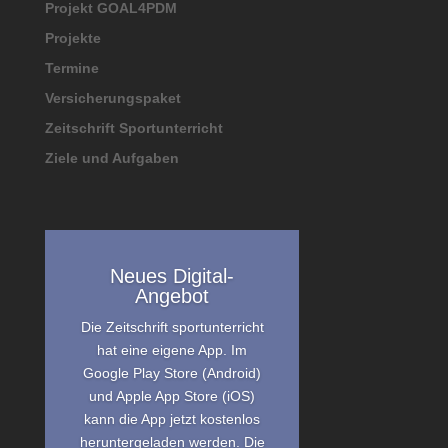
Projekt GOAL4PDM
Projekte
Termine
Versicherungspaket
Zeitschrift Sportunterricht
Ziele und Aufgaben
Neues Digital-
Angebot
Die Zeitschrift sportunterricht
hat eine eigene App. Im
Google Play Store (Android)
und Apple App Store (iOS)
kann die App jetzt kostenlos
heruntergeladen werden. Die