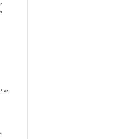
en
se
filen
“,