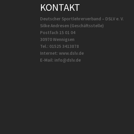
KONTAKT
Deutscher Sportlehrerverband – DSLV e. V.
Silke Andresen (Geschäftsstelle)
Postfach 15 01 04
30970 Wennigsen
Tel.: 01525 3413878
Internet: www.dslv.de
E-Mail: info@dslv.de