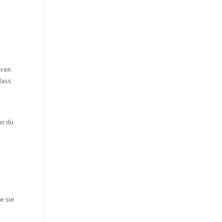
eren
dass
e
nn du
e sie