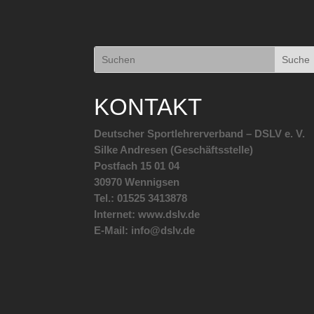
KONTAKT
Deutscher Sportlehrerverband – DSLV e. V.
Silke Andresen (Geschäftsstelle)
Postfach 15 01 04
30970 Wennigsen
Tel.: 01525 3413878
Internet: www.dslv.de
E-Mail: info@dslv.de