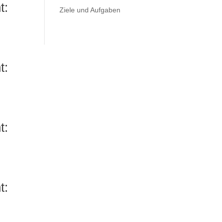
t:
Ziele und Aufgaben
t:
t:
t: