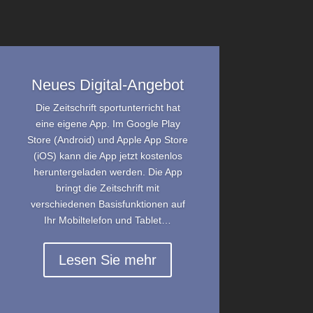
Neues Digital-Angebot
Die Zeitschrift sportunterricht hat
eine eigene App. Im Google Play
Store (Android) und Apple App Store
(iOS) kann die App jetzt kostenlos
heruntergeladen werden. Die App
bringt die Zeitschrift mit
verschiedenen Basisfunktionen auf
Ihr Mobiltelefon und Tablet…
Lesen Sie mehr