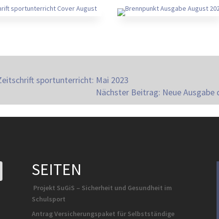
eitschrift sportunterricht: Mai 2023
Nächster Beitrag: Neue Ausgabe de
SEITEN
Projekt SuGiS – Sicherheit und Gesundheit im
Schulsport
Antrag Versicherungspaket für Selbstständige