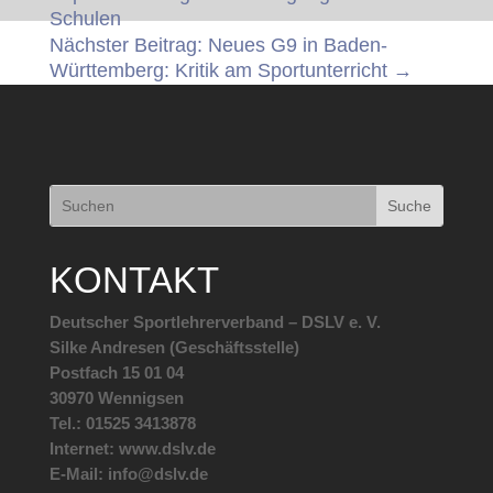
Schulen
Nächster Beitrag: Neues G9 in Baden-
Württemberg: Kritik am Sportunterricht
→
KONTAKT
Deutscher Sportlehrerverband – DSLV e. V.
Silke Andresen (Geschäftsstelle)
Postfach 15 01 04
30970 Wennigsen
Tel.: 01525 3413878
Internet: www.dslv.de
E-Mail: info@dslv.de