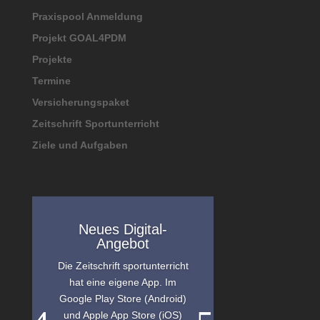
Praxispool Anmeldung
Projekt GOAL4PDM
Projekte
Termine
Versicherungspaket
Zeitschrift Sportunterricht
Ziele und Aufgaben
Neues Digital-
Angebot
Die Zeitschrift sportunterricht
hat eine eigene App. Im
Google Play Store (Android)
und Apple App Store (iOS)