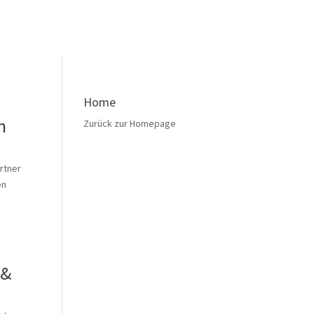
Home
n
Zurück zur Homepage
rtner
en
y&