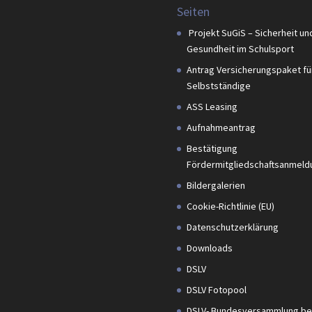
Seiten
Projekt SuGiS – Sicherheit un
Gesundheit im Schulsport
Antrag Versicherungspaket fü
Selbstständige
ASS Leasing
Aufnahmeantrag
Bestätigung
Fördermitgliedschaftsanmeld
Bildergalerien
Cookie-Richtlinie (EU)
Datenschutzerklärung
Downloads
DSLV
DSLV Fotopool
DSLV- Bundesversammlung be