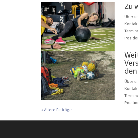
Zu w
Über u
Kontakt
Termine
Positio
Wei
Ver
den
Über u
Kontakt
Termine
Positio
« Ältere Einträge