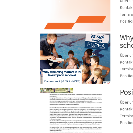
Über u
Kontakt
Termine
Positio
Why
sch
Über u
Kontakt
Termine
Positio
Pos
Über u
Kontakt
Termine
Positio