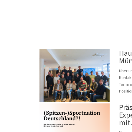
Hau
Mün
Über u
Kontakt
Termine
Positio
Präs
Exp
mit