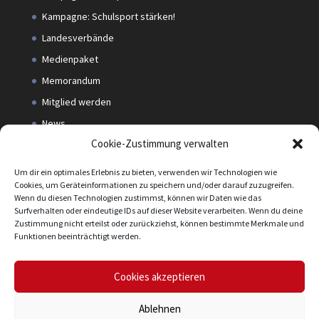
Kampagne: Schulsport stärken!
Landesverbände
Medienpaket
Memorandum
Mitglied werden
News
Cookie-Zustimmung verwalten
Praxispool Anmeldung
Projekt GOAL4PDM
Um dir ein optimales Erlebnis zu bieten, verwenden wir Technologien wie
Cookies, um Geräteinformationen zu speichern und/oder darauf zuzugreifen.
Projekte
Wenn du diesen Technologien zustimmst, können wir Daten wie das
Termine
Surfverhalten oder eindeutige IDs auf dieser Website verarbeiten. Wenn du deine
Zustimmung nicht erteilst oder zurückziehst, können bestimmte Merkmale und
Versicherungspaket
Funktionen beeinträchtigt werden.
Zeitschrift Sportunterricht
Ziele und Aufgaben
Cookies akzeptieren
Ablehnen