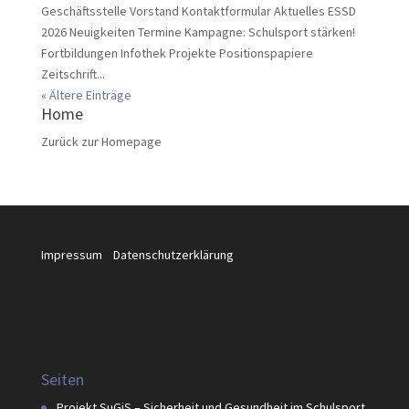
Geschäftsstelle Vorstand Kontaktformular Aktuelles ESSD
2026 Neuigkeiten Termine Kampagne: Schulsport stärken!
Fortbildungen Infothek Projekte Positionspapiere
Zeitschrift...
« Ältere Einträge
Home
Zurück zur Homepage
Impressum
Datenschutzerklärung
Seiten
Projekt SuGiS – Sicherheit und Gesundheit im Schulsport